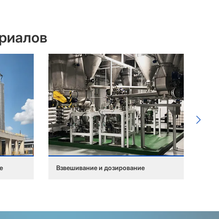
ериалов
е
Взвешивание и дозирование
Раз