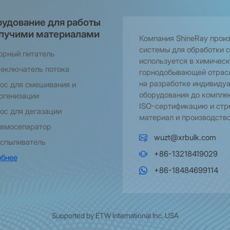
удование для работы
пучими материалами
Компания ShineRay прои
системы для обработки 
орный питатель
используется в химическ
еключатель потока
горнодобывающей отрасл
на разработке индивидуа
ос для смешивания и
оборудования до компле
огенизации
ISO-сертификацию и стр
ос для дегазации
материал и производство
вмосепаратор
wuzt@xrbulk.com
спыливатель
+86-13218419029
бнее
+86-18484699114
Supported by ETW International Inc. USA