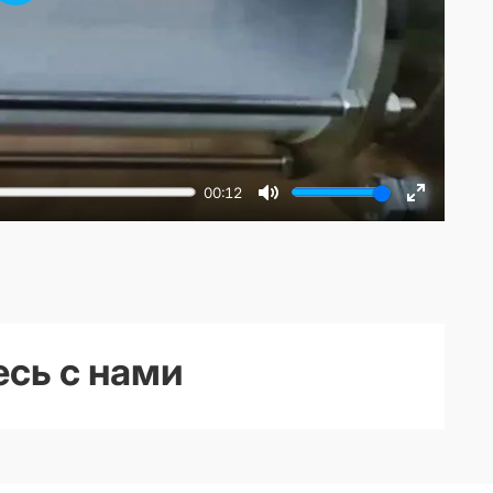
Play
00:12
Mute
Enter
fullscreen
сь с нами