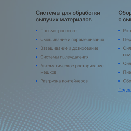
Системы для обработки
Обор
сыпучих материалов
с сы
Пневмотранспорт
Рот
Смешивание и перемешивание
Пер
Взвешивание и дозирование
Сил
гом
Системы пылеудаления
Сил
Автоматическое растаривание
мешков
Пне
Разгрузка контейнеров
Обе
Подро